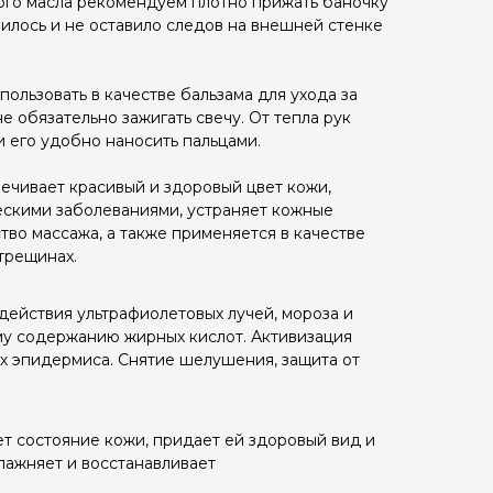
ого масла рекомендуем плотно прижать баночку
лилось и не оставило следов на внешней стенке
ользовать в качестве бальзама для ухода за
не обязательно зажигать свечу. От тепла рук
и его удобно наносить пальцами.
ечивает красивый и здоровый цвет кожи,
ескими заболеваниями, устраняет кожные
тво массажа, а также применяется в качестве
трещинах.
 действия ультрафиолетовых лучей, мороза и
му содержанию жирных кислот. Активизация
х эпидермиса. Снятие шелушения, защита от
т состояние кожи, придает ей здоровый вид и
влажняет и восстанавливает